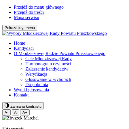
Przejdź do menu głównego
Przejdź do treści
Mapa serwisu
Pokaż/ukryj menu
Home
Kandydaci
O Młodzieżowej Radzie Powiatu Pruszkowskiego
Cele Młodzieżowej Rady
Harmonogram czynności
Zgłaszanie kandydatów
Weryfikacja
Głosowanie w wyborach
Do pobrania
Wyniki głosowania
Kontakt
Zamiana kontrastu
A-
A
A+