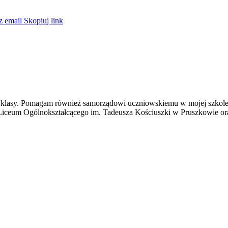
z email
Skopiuj link
ego klasy. Pomagam również samorządowi uczniowskiemu w mojej szko
Liceum Ogólnokształcącego im. Tadeusza Kościuszki w Pruszkowie or