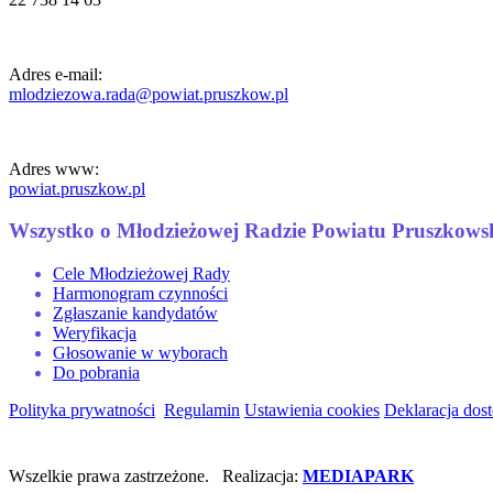
Adres e-mail:
mlodziezowa.rada@powiat.pruszkow.pl
Adres www:
powiat.pruszkow.pl
Wszystko o Młodzieżowej Radzie Powiatu Pruszkows
Cele Młodzieżowej Rady
Harmonogram czynności
Zgłaszanie kandydatów
Weryfikacja
Głosowanie w wyborach
Do pobrania
Polityka prywatności
Regulamin
Ustawienia cookies
Deklaracja dos
Wszelkie prawa zastrzeżone. Realizacja:
MEDIAPARK