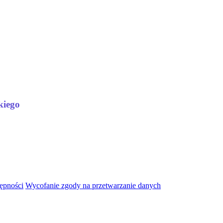
kiego
tępności
Wycofanie zgody na przetwarzanie danych