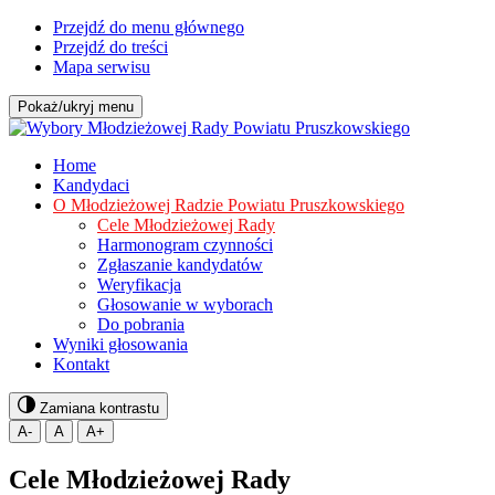
Przejdź do menu głównego
Przejdź do treści
Mapa serwisu
Pokaż/ukryj menu
Home
Kandydaci
O Młodzieżowej Radzie Powiatu Pruszkowskiego
Cele Młodzieżowej Rady
Harmonogram czynności
Zgłaszanie kandydatów
Weryfikacja
Głosowanie w wyborach
Do pobrania
Wyniki głosowania
Kontakt
Zamiana kontrastu
A-
A
A+
Cele Młodzieżowej Rady