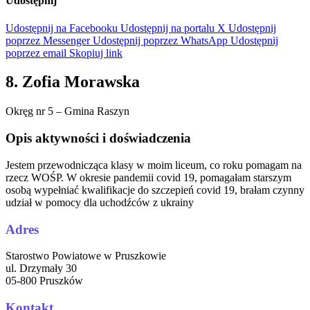
Udostępnij
Udostępnij na Facebooku
Udostępnij na portalu X
Udostępnij
poprzez Messenger
Udostępnij poprzez WhatsApp
Udostępnij
poprzez email
Skopiuj link
8. Zofia Morawska
Okręg nr 5 – Gmina Raszyn
Opis aktywności i doświadczenia
Jestem przewodnicząca klasy w moim liceum, co roku pomagam na
rzecz WOŚP. W okresie pandemii covid 19, pomagałam starszym
osobą wypełniać kwalifikacje do szczepień covid 19, brałam czynny
udział w pomocy dla uchodźców z ukrainy
Adres
Starostwo Powiatowe w Pruszkowie
ul. Drzymały 30
05-800 Pruszków
Kontakt