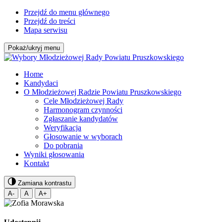
Przejdź do menu głównego
Przejdź do treści
Mapa serwisu
Pokaż/ukryj menu
Home
Kandydaci
O Młodzieżowej Radzie Powiatu Pruszkowskiego
Cele Młodzieżowej Rady
Harmonogram czynności
Zgłaszanie kandydatów
Weryfikacja
Głosowanie w wyborach
Do pobrania
Wyniki głosowania
Kontakt
Zamiana kontrastu
A-
A
A+