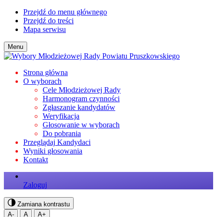
Przejdź do menu głównego
Przejdź do treści
Mapa serwisu
Menu
Strona główna
O wyborach
Cele Młodzieżowej Rady
Harmonogram czynności
Zgłaszanie kandydatów
Weryfikacja
Głosowanie w wyborach
Do pobrania
Przeglądaj
Kandydaci
Wyniki
głosowania
Kontakt
Zaloguj
Zamiana kontrastu
A-
A
A+